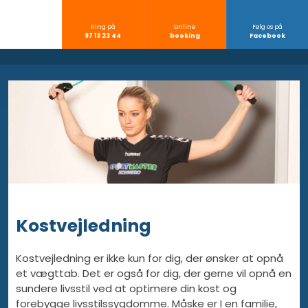
Ring på
Online
Følg os på
​97 13 23 44
​booking
​Facebook
​Kostvejledning
​Kostvejledning er ikke kun for dig, der ønsker at opnå
et vægttab. Det er også for dig, der gerne vil opnå en
sundere livsstil ved at optimere din kost og
forebygge livsstilssygdomme. Måske er I en familie,