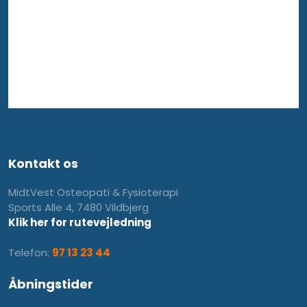
Kontakt os
MidtVest Osteopati & Fysioterapi
Sports Alle 4, 7480 Vildbjerg
Klik her for rutevejledning
Telefon:
97 13 23 44
Åbningstider