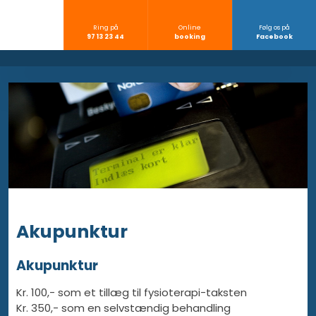
Ring på
Online
Følg os på
​97 13 23 44
​booking
​Facebook
​Akupunktur
Akupunktur
Kr. 100,- som et tillæg til fysioterapi-taksten
Kr. 350,- som en selvstændig behandling