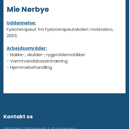
Mie Nørbye
Uddannelse:
​Fysioterapeut fra Fysioterapeutskolen i ​Holstebro,
2003.
Arbejdsområder:
- ​Nakke-, skulder-, rygproblematikker
- Varmtvandsbassintræning
-​ Hjemmebehandling​
Kontakt os
MidtVest Osteopati & Fysioterapi