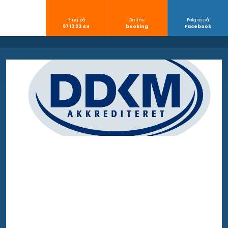
Ring på
Online
Følg os på
​97 13 23 44
​booking
​Facebook