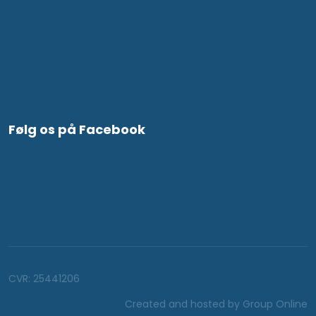
Følg os på Facebook
CVR​: 25441206
Created and hosted by Group Online